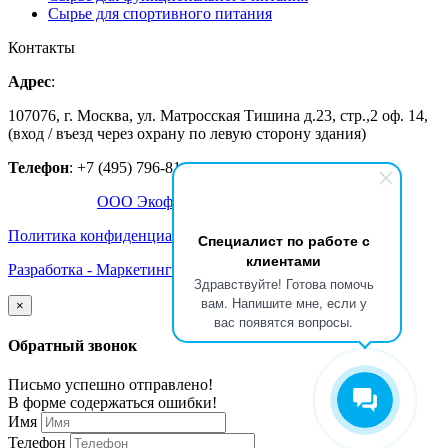
Сырье для спортивного питания
Контакты
Адрес
:
107076, г. Москва, ул. Матросская Тишина д.23, стр.,2 оф. 14,
(вход / въезд через охрану по левую сторону здания)
Телефон
: +7 (495) 796-81-13
©2016-2026,
ООО Экофармсистем
Политика конфиденциальности
|
Условия использования
Специалист по работе с
клиентами
Разработка - Маркетинговое агенство "Джайб"
Здравствуйте! Готова помочь
вам. Напишите мне, если у
×
вас появятся вопросы.
Обратный звонок
Письмо успешно отправлено!
В форме содержаться ошибки!
Имя
Телефон