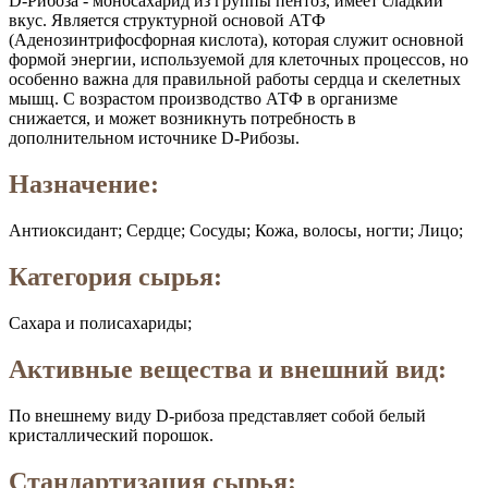
D-Рибоза - моносахарид из группы пентоз, имеет сладкий
вкус. Является структурной основой АТФ
(Аденозинтрифосфорная кислота), которая служит основной
формой энергии, используемой для клеточных процессов, но
особенно важна для правильной работы сердца и скелетных
мышц. С возрастом производство АТФ в организме
снижается, и может возникнуть потребность в
дополнительном источнике D-Рибозы.
Назначение:
Антиоксидант; Сердце; Сосуды; Кожа, волосы, ногти; Лицо;
Категория сырья:
Сахара и полисахариды;
Активные вещества и внешний вид:
По внешнему виду D-рибоза представляет собой белый
кристаллический порошок.
Стандартизация сырья: