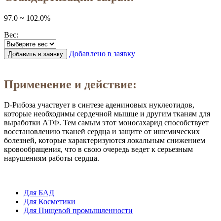
97.0 ~ 102.0%
Вес:
Добавлено в заявку
Добавить в заявку
Заказать в 1 клик
Применение и действие:
D-Рибоза участвует в синтезе адениновых нуклеотидов,
которые необходимы сердечной мышце и другим тканям для
выработки АТФ. Тем самым этот моносахарид способствует
восстановлению тканей сердца и защите от ишемических
болезней, которые характеризуются локальным снижением
кровообращения, что в свою очередь ведет к серьезным
нарушениям работы сердца.
Для БАД
Для Косметики
Для Пищевой промышленности