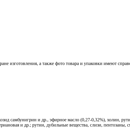
ране изготовления, а также фото товара и упаковки имеют спра
зид самбунигрин и др., эфирное масло (0,27-0,32%), холин, рут
лериановая и др.; рутин, дубильные вещества, слизи, пентозаны