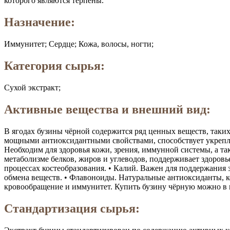
которого являются терпены.
Назначение:
Иммунитет; Сердце; Кожа, волосы, ногти;
Категория сырья:
Сухой экстракт;
Активные вещества и внешний вид:
В ягодах бузины чёрной содержится ряд ценных веществ, таких
мощными антиоксидантными свойствами, способствует укрепле
Необходим для здоровья кожи, зрения, иммунной системы, а т
метаболизме белков, жиров и углеводов, поддерживает здоровь
процессах костеобразования. • Калий. Важен для поддержания
обмена веществ. • Флавоноиды. Натуральные антиоксиданты, 
кровообращение и иммунитет. Купить бузину чёрную можно в в
Стандартизация сырья: