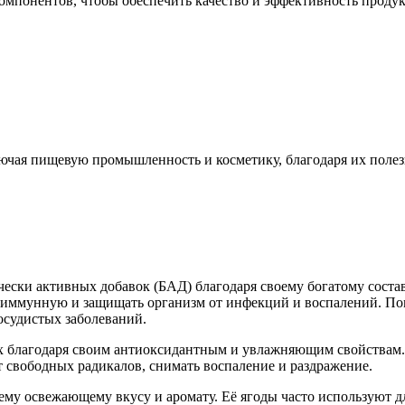
мпонентов, чтобы обеспечить качество и эффективность продук
лючая пищевую промышленность и косметику, благодаря их пол
чески активных добавок (БАД) благодаря своему богатому соста
ь иммунную и защищать организм от инфекций и воспалений. По
осудистых заболеваний.
ах благодаря своим антиоксидантным и увлажняющим свойствам.
т свободных радикалов, снимать воспаление и раздражение.
ему освежающему вкусу и аромату. Её ягоды часто используют д