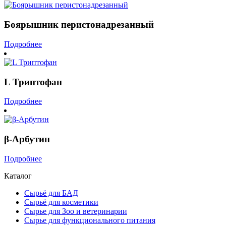
Боярышник перистонадрезанный
Подробнее
L Триптофан
Подробнее
β-Арбутин
Подробнее
Каталог
Сырьё для БАД
Сырьё для косметики
Сырье для Зоо и ветеринарии
Сырье для функционального питания