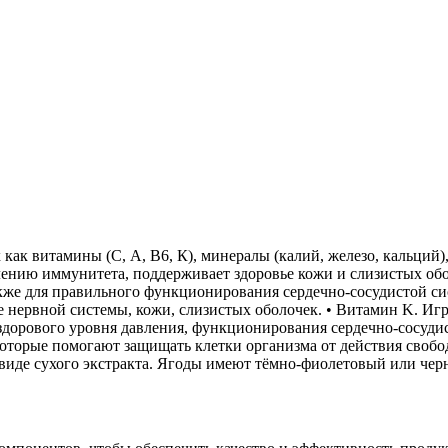
 как витамины (С, А, В6, К), минералы (калий, железо, кальций
нию иммунитета, поддерживает здоровье кожи и слизистых обол
акже для правильного функционирования сердечно-сосудистой си
е нервной системы, кожи, слизистых оболочек. • Витамин K. Игр
 здорового уровня давления, функционирования сердечно-сосуди
которые помогают защищать клетки организма от действия своб
иде сухого экстракта. Ягоды имеют тёмно-фиолетовый или черн