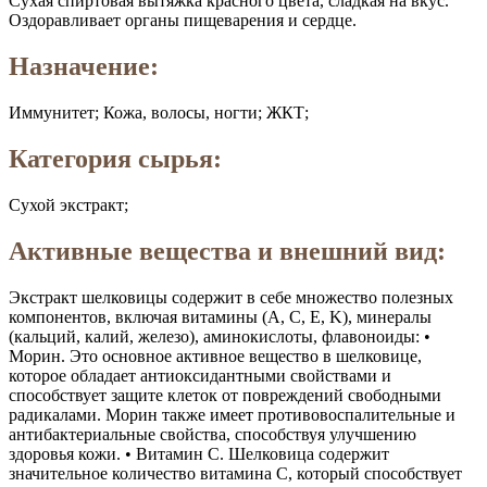
Сухая спиртовая вытяжка красного цвета, сладкая на вкус.
Оздоравливает органы пищеварения и сердце.
Назначение:
Иммунитет; Кожа, волосы, ногти; ЖКТ;
Категория сырья:
Сухой экстракт;
Активные вещества и внешний вид:
Экстракт шелковицы содержит в себе множество полезных
компонентов, включая витамины (A, C, E, K), минералы
(кальций, калий, железо), аминокислоты, флавоноиды: •
Морин. Это основное активное вещество в шелковице,
которое обладает антиоксидантными свойствами и
способствует защите клеток от повреждений свободными
радикалами. Морин также имеет противовоспалительные и
антибактериальные свойства, способствуя улучшению
здоровья кожи. • Витамин С. Шелковица содержит
значительное количество витамина С, который способствует